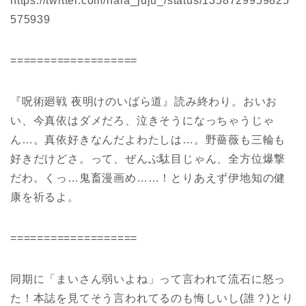
https://twitter.com/nara_juju_/status/1358729959825
575939
===================
『呪術廻戦 夜明けのいばら道』読み終わり。おいお
い、今真依はダメだろ、泣きそうになっちゃうじゃ
ん…。真依好きなんだよわたしは…。野薔薇も三輪も
好きだけどさ。って、ぜんぶ駄目じゃん、全方位爆撃
だわ。くっ…鬼畜漫画め……！とりあえず伊地知の健
康を祈るよ。
===================
同期に「まいさん弱いよね」って言われて流石に怒っ
た！本誌を見てそう言われてるのも悔しいし(誰？)とり