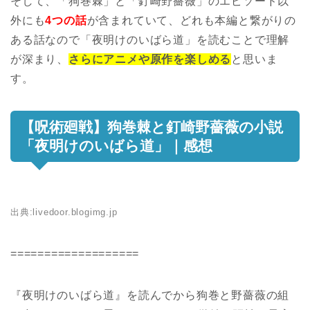
そして、「狗巻棘」と「釘崎野薔薇」のエピソード以
外にも
4つの話
が含まれていて、どれも本編と繋がりの
ある話なので「夜明けのいばら道」を読むことで理解
が深まり、
さらにアニメや原作を楽しめる
と思いま
す。
【呪術廻戦】狗巻棘と釘崎野薔薇の小説
「夜明けのいばら道」｜感想
出典:
livedoor.blogimg.jp
===================
『夜明けのいばら道』を読んでから狗巻と野薔薇の組