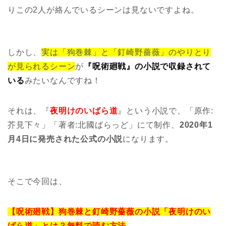
りこの2人が絡んでいるシーンは見ないですよね。
しかし、
実は「狗巻棘」と「釘崎野薔薇」のやりとり
が見られるシーン
が
『呪術廻戦』の小説で収録されて
いる
みたいなんですね！
それは、『
夜明けのいばら道
』という小説で、「原作:
芥見下々」「著者:北國ばらっど」にて制作、
2020年1
月4日に発売された公式の小説
になります。
そこで今回は、
【呪術廻戦】狗巻棘と釘崎野薔薇の小説「夜明けのい
ばら道」とは？無料で読む方法