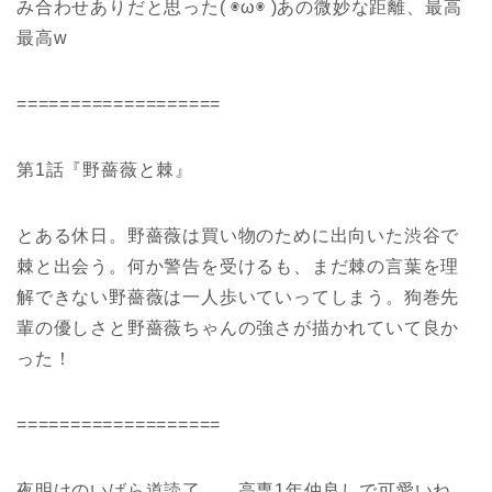
み合わせありだと思った( ◉ω◉ )あの微妙な距離、最高
最高w
===================
第1話『野薔薇と棘』
とある休日。野薔薇は買い物のために出向いた渋谷で
棘と出会う。何か警告を受けるも、まだ棘の言葉を理
解できない野薔薇は一人歩いていってしまう。狗巻先
輩の優しさと野薔薇ちゃんの強さが描かれていて良か
った！
===================
夜明けのいばら道読了……高専1年仲良しで可愛いね