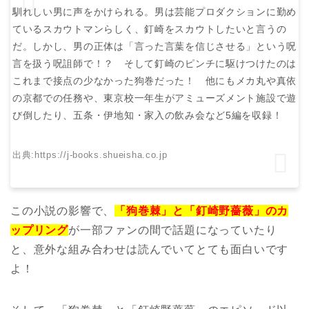
馴れしい男に声をかけられる。男は芸能プロダクションに勤め
ているスカウトマンらしく、釘崎をスカウトしたいと言うの
だ。しかし、男の正体は「言った言葉を信じさせる」という呪
言を扱う呪詛師で！？ そして釘崎のピンチに駆けつけたのは
これまで接点の少なかった狗巻だった！ 他にもメカ丸や真依
の京都での任務や、東京校一年生がアミューズメント施設で遊
び倒したり、五条・伊地知・家入の飲み会など5編を収録！
出典:
https://j-books.shueisha.co.jp
この小説の影響で、
「狗巻棘」と「釘崎野薔薇」のカ
ップリング
が一部ファンの間で話題になっていたり
と、意外な組み合わせは読んでいてとても面白いです
よ！