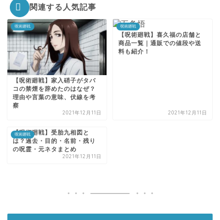
関連する人気記事
呪術廻戦
呪術廻戦
【呪術廻戦】喜久福の店舗と
商品一覧｜通販での値段や送
料も紹介！
【呪術廻戦】家入硝子がタバ
コの禁煙を辞めたのはなぜ？
理由や言葉の意味、伏線を考
察
2021年12月11日
2021年12月11日
【呪術廻戦】受胎九相図と
呪術廻戦
は？過去・目的・名前・残り
の呪霊・元ネタまとめ
2021年12月11日