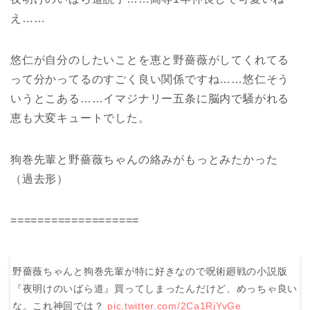
え……
悠仁が自分のしたいことを恵と野薔薇がしてくれてる
って分かってるのすごく良い関係ですね……悠仁そう
いうとこある……イマジナリー五条に脳内で騒がれる
恵も大変キュートでした。
狗巻先輩と野薔薇ちゃんの絡みがもっとみたかった
（過去形）
===================
野薔薇ちゃんと狗巻先輩が特に好きなので呪術廻戦の小説版
『夜明けのいばら道』買ってしまったんだけど、めっちゃ良い
な。これ神回では？
pic.twitter.com/2Ca1RjYvGe