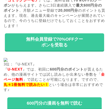
『
コミックシーモア
』では、無料登録で
70％OFFのクー
ポン
がもらえます。さらに3日連続購入で
最大600円分の
ポイント
、月額メニュー登録で
20,000円分
のポイントも貰
えます。現在、過去最大級のキャンペーンが展開されてい
るので、今のうちに登録だけでもしておくことをおすすめ
します！
無料会員登録で70%OFFクー
ポンを受取る
3位：『U-NEXT』
『
U-NEXT
』では、初回に
600円分のポイント
が貰えるた
め、他の漫画サイトでは試し読みしか出来ない巻数を「
全
ページ無料
」で読むことが可能になります。ですので、
丸々1冊無料で読みたい！
という場合は非常におすすめで
す♪
600円分の漫画を無料で読む