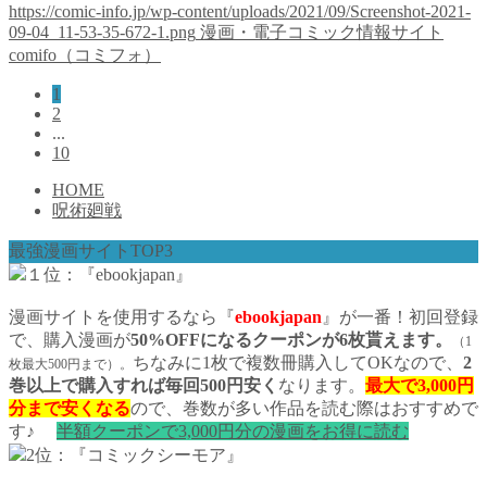
https://comic-info.jp/wp-content/uploads/2021/09/Screenshot-2021-
09-04_11-53-35-672-1.png
漫画・電子コミック情報サイト
comifo（コミフォ）
1
2
...
10
HOME
呪術廻戦
最強漫画サイトTOP3
１位：『ebookjapan』
漫画サイトを使用するなら『
ebookjapan
』が一番！初回登録
で、購入漫画が
50%OFFになるクーポンが6枚貰えます。
（1
ちなみに1枚で複数冊購入してOKなので、
2
枚最大500円まで）。
巻以上で購入すれば毎回500円安く
なります。
最大で3,000円
分まで安くなる
ので、巻数が多い作品を読む際はおすすめで
す♪
半額クーポンで3,000円分の漫画をお得に読む
2位：『コミックシーモア』