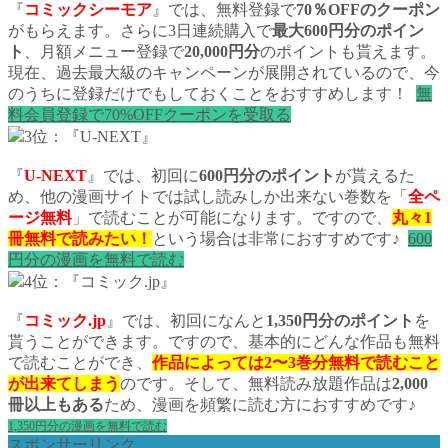
『
コミックシーモア
』では、無料登録で
70％OFFのクーポン
がもらえます。さらに3日連続購入で
最大600円分のポイン
ト
、月額メニュー登録で
20,000円分
のポイントも貰えます。
現在、過去最大級のキャンペーンが展開されているので、今
のうちに登録だけでもしておくことをおすすめします！
無
料会員登録で70%OFFクーポンを受取る
3位：『U-NEXT』
『
U-NEXT
』では、初回に
600円分のポイント
が貰えるた
め、他の漫画サイトでは試し読みしか出来ない巻数を「
全ペ
ージ無料
」で読むことが可能になります。ですので、
丸々1
冊無料で読みたい！
という場合は非常におすすめです♪
600
円分の漫画を無料で読む
4位：『コミック.jp』
『
コミック.jp
』では、初回になんと
1,350円分のポイント
を
貰うことができます。ですので、基本的にどんな作品も無料
で読むことができ、
作品によっては2〜3巻分無料で読むこと
が出来てしまう
のです。そして、無料読み放題作品は
2,000
冊以上もある
ため、漫画を頻繁に読む方におすすめです♪
1,350円分の漫画を無料で読む
スポンサーリンク