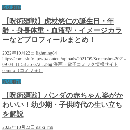
呪術廻戦
【呪術廻戦】虎杖悠仁の誕生日・年
齢・身長体重・血液型・イメージカラ
ーなどプロフィールまとめ！
2022年10月22日
lightning84
https://comic-info.jp/wp-content/uploads/2021/09/Screenshot-2021-
09-04_11-53-35-672-1.png
漫画・電子コミック情報サイト
comifo（コミフォ）
呪術廻戦
【呪術廻戦】パンダの赤ちゃん姿がか
わいい！幼少期・子供時代の生い立ち
を解説
2022年10月22日
daiki_mb