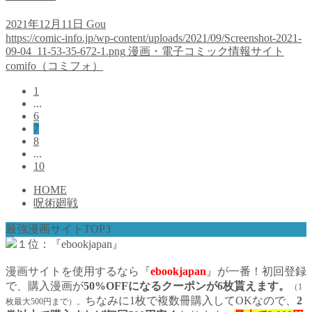
2021年12月11日
Gou
https://comic-info.jp/wp-content/uploads/2021/09/Screenshot-2021-
09-04_11-53-35-672-1.png
漫画・電子コミック情報サイト
comifo（コミフォ）
1
...
6
7
8
...
10
HOME
呪術廻戦
最強漫画サイトTOP3
１位：『ebookjapan』
漫画サイトを使用するなら『
ebookjapan
』が一番！初回登録
で、購入漫画が
50%OFFになるクーポンが6枚貰えます。
（1
ちなみに1枚で複数冊購入してOKなので、
2
枚最大500円まで）。