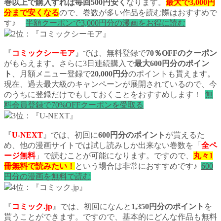
巻以上で購入すれば毎回500円安く
なります。
最大で3,000円
分まで安くなる
ので、巻数が多い作品を読む際はおすすめで
す♪
半額クーポンで3,000円分の漫画をお得に読む
2位：『コミックシーモア』
『
コミックシーモア
』では、無料登録で
70％OFFのクーポン
がもらえます。さらに3日連続購入で
最大600円分のポイン
ト
、月額メニュー登録で
20,000円分
のポイントも貰えます。
現在、過去最大級のキャンペーンが展開されているので、今
のうちに登録だけでもしておくことをおすすめします！
無
料会員登録で70%OFFクーポンを受取る
3位：『U-NEXT』
『
U-NEXT
』では、初回に
600円分のポイント
が貰えるた
め、他の漫画サイトでは試し読みしか出来ない巻数を「
全ペ
ージ無料
」で読むことが可能になります。ですので、
丸々1
冊無料で読みたい！
という場合は非常におすすめです♪
600
円分の漫画を無料で読む
4位：『コミック.jp』
『
コミック.jp
』では、初回になんと
1,350円分のポイント
を
貰うことができます。ですので、基本的にどんな作品も無料