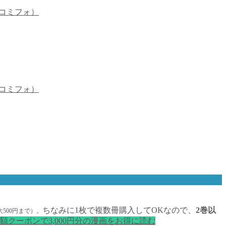
（コミフォ）
（コミフォ）
ちなみに1枚で複数冊購入してOKなので、
2巻以
大500円まで）。
額クーポンで3,000円分の漫画をお得に読む