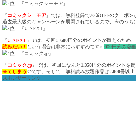
2位：『コミックシーモア』
『
コミックシーモア
』では、無料登録で
70％OFFのクーポン
過去最大級のキャンペーンが展開されているので、今のうち
3位：『U-NEXT』
『
U-NEXT
』では、初回に
600円分のポイント
が貰えるため、
読みたい！
という場合は非常におすすめです♪
600円分の漫
4位：『コミック.jp』
『
コミック.jp
』では、初回になんと
1,350円分のポイント
を貰
来てしまう
のです。そして、無料読み放題作品は
2,000冊以
スポンサーリンク