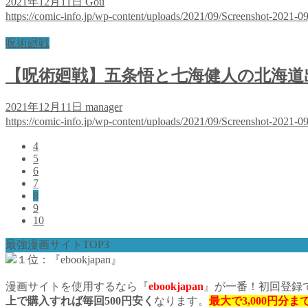
2021年12月11日
Gou
https://comic-info.jp/wp-content/uploads/2021/09/Screenshot-2021-
呪術廻戦
【呪術廻戦】五条悟と七海健人の北海道
2021年12月11日
manager
https://comic-info.jp/wp-content/uploads/2021/09/Screenshot-2021-
4
5
6
7
8
9
10
最強漫画サイトTOP3
１位：『ebookjapan』
漫画サイトを使用するなら『
ebookjapan
』が一番！初回登録
上で購入すれば毎回500円安く
なります。
最大で3,000円分